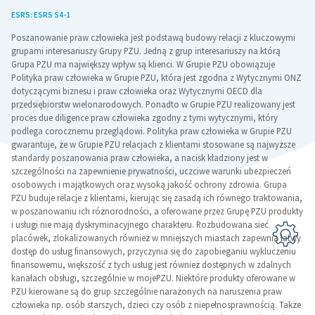
ESRS S4-1
Poszanowanie praw człowieka jest podstawą budowy relacji z kluczowymi
grupami interesariuszy Grupy PZU. Jedną z grup interesariuszy na którą
Grupa PZU ma największy wpływ są klienci. W Grupie PZU obowiązuje
Polityka praw człowieka w Grupie PZU, która jest zgodna z Wytycznymi ONZ
dotyczącymi biznesu i praw człowieka oraz Wytycznymi OECD dla
przedsiębiorstw wielonarodowych. Ponadto w Grupie PZU realizowany jest
proces due diligence praw człowieka zgodny z tymi wytycznymi, który
podlega corocznemu przeglądowi. Polityka praw człowieka w Grupie PZU
gwarantuje, że w Grupie PZU relacjach z klientami stosowane są najwyższe
standardy poszanowania praw człowieka, a nacisk kładziony jest w
szczególności na zapewnienie prywatności, uczciwe warunki ubezpieczeń
osobowych i majątkowych oraz wysoką jakość ochrony zdrowia. Grupa
PZU buduje relacje z klientami, kierując się zasadą ich równego traktowania,
w poszanowaniu ich różnorodności, a oferowane przez Grupę PZU produkty
i usługi nie mają dyskryminacyjnego charakteru. Rozbudowana sieć
placówek, zlokalizowanych również w mniejszych miastach zapewnia łatwy
dostęp do usług finansowych, przyczynia się do zapobieganiu wykluczeniu
finansowemu, większość z tych usług jest również dostępnych w zdalnych
kanałach obsługi, szczególnie w mojePZU. Niektóre produkty oferowane w
PZU kierowane są do grup szczególnie narażonych na naruszenia praw
człowieka np. osób starszych, dzieci czy osób z niepełnosprawnością. Także