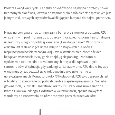
Podczas weryfikacji rynku i analizy obiektów pod najmy na potrzeby nowo
tworzonych placówek, kwestia dostępności dla osób niepełnosprawnych jest
jednym z kluczowych kryteriów kwalifikujących budynki do najmu przez PZU.
Mając na celu gwarancję zmniejszania barier oraz równości dostępu, PZU
wraz z innymi podmiotami gospodarczymi oraz jednostkami terytorialnymi
uczestniczy w ogólnopolskiej kampanii „likwidacja barier”. Widocznym
efektem jest stale rosnąca liczba miejsc postojowych dla osób z
niepełnosprawnością w całym kraju. We wszystkich nieruchomościach
będących własnością PZU, gdzie znajdują się parkingi, zadbano o
wydzielenie odpowiednio oznakowanych miejsc dla uprawnionych
samochodów. W sytuacji, gdy parkingi są dzierżawione, PZU dba o to, aby
wynajmujący zatroszczył się o odpowiednie wydzielenie miejsc
uprzywilejowanych. Ponadto około 43% placówek PZU wyposażonych jest
w toalety dostosowane do potrzeb osób z niepełnosprawnością. Siedziba
główna PZU, Budynek Generation Park Y – PZU Park oraz nowa siedziba
Brama Oławska jednego z oddziałów we Wrocławiu, spełnia najwyższe
standardy dostosowania do różnorodnych potrzeb pracowników.