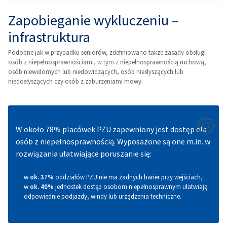
Zapobieganie wykluczeniu –
infrastruktura
Podobne jak w przypadku seniorów, zdefiniowano także zasady obsługi
osób z niepełnosprawnościami, w tym z niepełnosprawnością ruchową,
osób niewidomych lub niedowidzących, osób niesłyszących lub
niedosłyszących czy osób z zaburzeniami mowy.
W około 78% placówek PZU zapewniony jest dostęp dla
osób z niepełnosprawnością. Wyposażone są one m.in. w
rozwiązania ułatwiające poruszanie się:
w
ok. 37%
oddziałów PZU nie ma żadnych barier przy wejściach,
w
ok. 40%
jednostek dostęp osobom niepełnosprawnym ułatwiają
odpowiednie podjazdy, windy lub urządzenia techniczne.