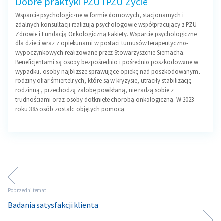
Dobre praktyki PZU i PZU Życie
Wsparcie psychologiczne w formie domowych, stacjonarnych i
zdalnych konsultacji realizują psychologowie współpracujący z PZU
Zdrowie i Fundacją Onkologiczną Rakiety. Wsparcie psychologiczne
dla dzieci wraz z opiekunami w postaci turnusów terapeutyczno-
wypoczynkowych realizowane przez Stowarzyszenie Siemacha.
Beneficjentami są osoby bezpośrednio i pośrednio poszkodowane w
wypadku, osoby najbliższe sprawujące opiekę nad poszkodowanym,
rodziny ofiar śmiertelnych, które są w kryzysie, utraciły stabilizację
rodzinną , przechodzą żałobę powikłaną, nie radzą sobie z
trudnościami oraz osoby dotknięte chorobą onkologiczną. W 2023
roku 385 osób zostało objętych pomocą.
Poprzedni temat
Badania satysfakcji klienta