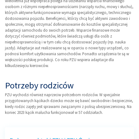
wieloletnia już współpraca polega na udzielaniu wsparcia finansowego
osobom z różnymi niepełnosprawnościami (narządy ruchu, mowy i słuchu),
których aktywne funkcjonowanie wymaga specjalistycznego, technicznego
dostosowania pojazdu. Beneficjenci, którzy chcą być aktywni zawodowo i
społecznie, mogą otrzymać dofinansowanie do kosztów specjalistycznej
adaptacji samochodu do swoich potrzeb. Wsparcie finansowe może
dotyczyć również podmiotów, które świadczą usługi dla osób z
niepełnosprawnością i w tym celu chcą dostosować pojazdy (np. nauka
jazdy). Adaptacje aut realizowane są w oparciu o nowe typy urządzeń, co
podnosi komfort użytkowania samochodów. Ponadto urządzenia te są w
większości polskiej produkcji. Co roku PZU wspiera adaptacje dla
kilkudziesięciu kierowców.
Potrzeby rodziców
PZU wychodzi również naprzeciw potrzebom rodziców. W specjalnie
przygotowanych kącikach dziecko może się bawić swobodnie i bezpiecznie,
kiedy rodzic zajęty jest sprawami związanymi z polisą ubezpieczeniową. Na
koniec 2023 kącik malucha funkcjonował w 57 oddziałach.