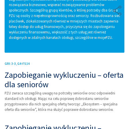
rozwiązania biznesowe, wspierać rozwiązywanie problemów
społecznych. Szczególną grupą klientów, o której potrzeby dba Grupa
PZU są osoby z niepełnosprawnością oraz seniorzy. Rozbudowana sieć
placówek, zlokalizowanych również w mniejszych miastach zapewnia
łatwy dostęp do usług finansowych, przyczynia się do zapobieganiu
wykluczeniu finansowemu, większość z tych usług jest również
dostępnych w zdalnych kanałach obsługi, szczególnie w mojePZU.
3-3
G4-FS14
Zapobieganie wykluczeniu – oferta
dla seniorów
PZU zwraca szczególną uwagę na potrzeby seniorów oraz odpowiedni
standard ich obsługi. Mając na celu poprawę dobrostanu seniorów
przygotowano dla nich specjalną ofertą tworząc „Ekosystem – specjalna
oferta dla seniorów”, która ma służyć poprawie dobrostanu seniorów.
Zapobieganie wykluczeniu –