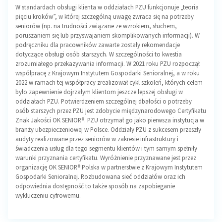
W standardach obsługi klienta w oddziałach PZU funkcjonuje „teoria
pięciu kroków”, w której szczególną uwagę zwraca się na potrzeby
seniorów (np. na trudności związane ze wzrokiem, słuchem,
poruszaniem się lub przyswajaniem skomplikowanych informacji). W
podręczniku dla pracowników zawarte zostały rekomendacje
dotyczące obsługi osób starszych. W szczególności to kwestia
zrozumiałego przekazywania informacji. W 2021 roku PZU rozpoczął
współpracę z Krajowym Instytutem Gospodarki Senioralnej, a w roku
2022 w ramach tej współpracy zrealizował cykl szkoleń, których celem
było zapewnienie dojrzałym klientom jeszcze lepszej obsługi w
oddziałach PZU. Potwierdzeniem szczególnej dbałości o potrzeby
osób starszych przez PZU jest zdobycie międzynarodowego Certyfikatu
Znak Jakości OK SENIOR®. PZU otrzymał go jako pierwsza instytucja w
branży ubezpieczeniowej w Polsce. Oddziały PZU z sukcesem przeszły
audyty realizowane przez seniorów w zakresie infrastruktury i
świadczenia usług dla tego segmentu klientów i tym samym spełniły
warunki przyznania certyfikatu. Wyróżnienie przyznawane jest przez
organizację OK SENIOR® Polska w partnerstwie z Krajowym Instytutem
Gospodarki Senioralnej. Rozbudowana sieć oddziałów oraz ich
odpowiednia dostępność to także sposób na zapobieganie
wykluczeniu cyfrowemu.