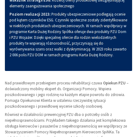
Wskaźnik strategii ESG:
Rozwój oferty produktowej uwzględniającej
elementy zaangażowania społecznego
Poziom realizacji 2023:
Produkty ubezpieczeniowe podlegają ocenie
pod kątem czynników ESG. Czynniki społeczne zostały zidentyfikowane
w niektórych produktach ubezpieczeniowych. W ramach współpracy w
programie Karta Dużej Rodziny Spółka oferuje dwa produkty PZU Dom
i PZU Wojażer. Dzięki specjalnej ofercie dla rodzin wielodzietnych
produkty te wspierają różnorodność, przyczyniają się do
wyrównywania szans oraz walki z dyskryminacją. W 2023 roku zawarto
2 006 polis PZU DOM w ramach programu Karta Dużej Rodziny.
Nad prawidłowym przebiegiem procesu rehabilitacji czuwa
Opiekun PZU
–
doświadczony mobilny ekspert ds. Organizacji Pomocy. Wspiera
poszkodowanego i jego rodzinę na każdym etapie powrotu do zdrowia.
Pomaga Opiekunowi Klienta w ustaleniu rzeczywistej sytuacji
poszkodowanego i prawidłowej wycenie szkody osobowej.
Również w działalności prewencyjnej PZU dba o potrzeby osób z
niepełnosprawnościami. Przykładem takiego działania jest kompleksowa
obsługa kierowców i pasażerów z niepełnosprawnością we współpracy ze
Stowarzyszeniem Pomocy Niepełnosprawnym Kierowcom SpiNKa. Ta